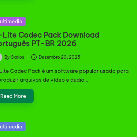
sted
ultimedia
-Lite Codec Pack Download
ortuguês PT-BR 2026
By
Carlos
Dezembro 20, 2025
ted
Lite Codec Pack é um software popular usado para
produzir arquivos de vídeo e áudio…
Read More
sted
ultimedia