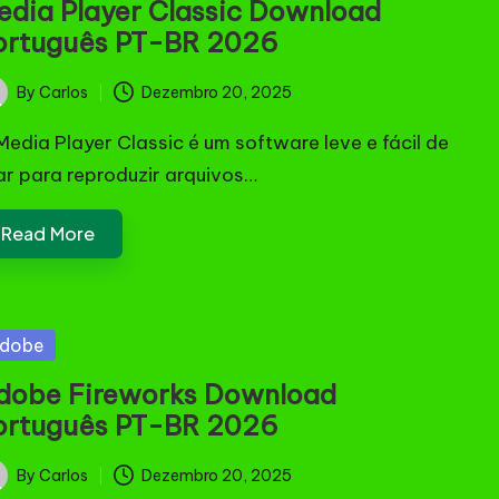
edia Player Classic Download
ortuguês PT-BR 2026
By
Carlos
Dezembro 20, 2025
ted
Media Player Classic é um software leve e fácil de
ar para reproduzir arquivos…
Read More
sted
dobe
dobe Fireworks Download
ortuguês PT-BR 2026
By
Carlos
Dezembro 20, 2025
ted