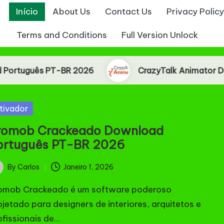
Início
About Us
Contact Us
Privacy Policy
Terms and Conditions
Full Version Unlock
PT-BR 2026
CrazyTalk Animator Download Po
sted
tivador
romob Crackeado Download
ortuguês PT-BR 2026
By
Carlos
Janeiro 1, 2026
ted
omob Crackeado é um software poderoso
ojetado para designers de interiores, arquitetos e
ofissionais de…