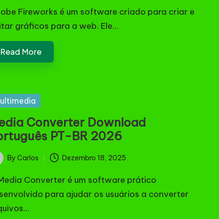
obe Fireworks é um software criado para criar e
itar gráficos para a web. Ele…
Read More
sted
ultimedia
edia Converter Download
ortuguês PT-BR 2026
By
Carlos
Dezembro 18, 2025
ted
Media Converter é um software prático
senvolvido para ajudar os usuários a converter
quivos…