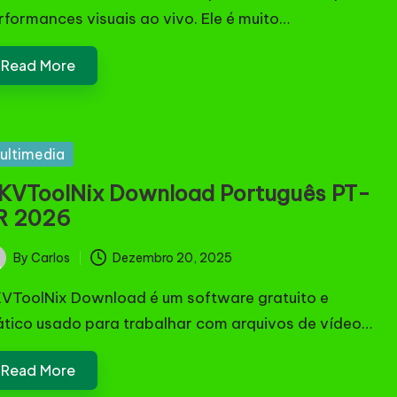
rformances visuais ao vivo. Ele é muito…
Read More
sted
ultimedia
KVToolNix Download Português PT-
R 2026
By
Carlos
Dezembro 20, 2025
ted
VToolNix Download é um software gratuito e
ático usado para trabalhar com arquivos de vídeo…
Read More