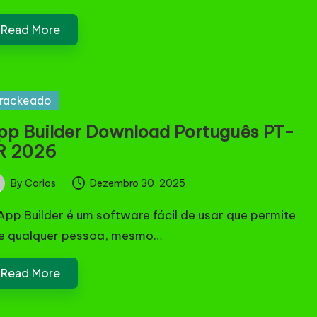
Read More
sted
rackeado
pp Builder Download Português PT-
R 2026
By
Carlos
Dezembro 30, 2025
ted
App Builder é um software fácil de usar que permite
e qualquer pessoa, mesmo…
Read More