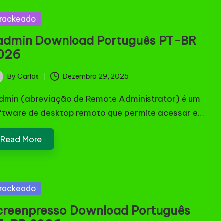
sted
rackeado
admin Download Português PT-BR
026
By
Carlos
Dezembro 29, 2025
ted
dmin (abreviação de Remote Administrator) é um
ftware de desktop remoto que permite acessar e…
Read More
sted
rackeado
creenpresso Download Português