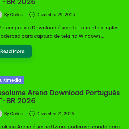
T-BR 2026
By
Carlos
Dezembro 29, 2025
ted
Screenpresso Download é uma ferramenta simples
poderosa para captura de tela no Windows.…
Read More
sted
ultimedia
esolume Arena Download Português
T-BR 2026
By
Carlos
Dezembro 21, 2025
ted
solume Arena é um software poderoso criado para