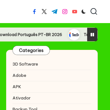
facebook.com
twitter.com
t.me
instagram.com
youtube.com
rtuguês PT-BR 2026
TecDoc Download Portug
Categories
3D Software
Adobe
APK
Ativador
Backup Tool