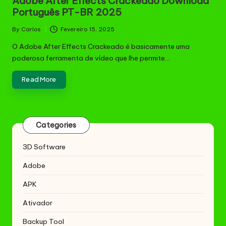
Adobe After Effects Crackeado Download
Português PT-BR 2025
By
Carlos
Fevereiro 15, 2025
Posted
by
O Adobe After Effects Crackeado é basicamente uma
poderosa ferramenta de vídeo que lhe permite…
Read More
Categories
3D Software
Adobe
APK
Ativador
Backup Tool