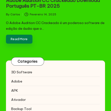
Adobe Audition CC Crackeado Download
Português PT-BR 2025
By
Carlos
Fevereiro 14, 2025
Posted
by
O Adobe Audition CC Crackeado é um poderoso software de
edição de áudio que o…
Read More
Categories
3D Software
Adobe
APK
Ativador
Backup Tool