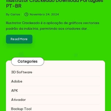
Illustrator Crackeado Download Português
PT-BR
By
Carlos
Novembro 24, 2024
Posted
by
Illustrator Crackeado é a aplicação de gráficos vectoriais
padrão da indústria, permitindo aos criadores dar…
Read More
Categories
3D Software
Adobe
APK
Ativador
Backup Tool