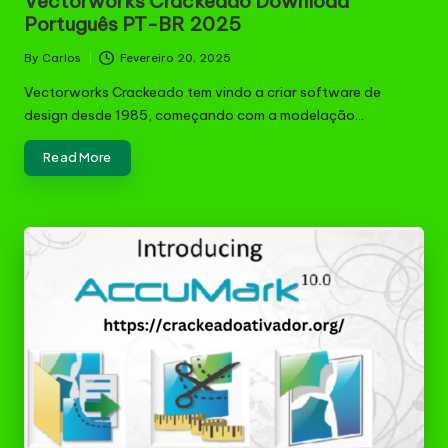
Vectorworks Crackeado Download
Português PT-BR 2025
By
Carlos
Fevereiro 20, 2025
Posted
by
Vectorworks Crackeado tem vindo a criar software de
design desde 1985, começando com a modelação…
Read More