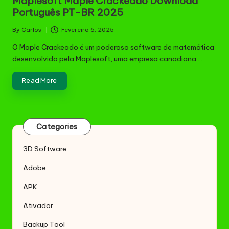
Maplesoft Maple Crackeado Download
Português PT-BR 2025
By
Carlos
Fevereiro 6, 2025
Posted
by
O Maple Crackeado é um poderoso software de matemática
desenvolvido pela Maplesoft, uma empresa canadiana.…
Read More
Categories
3D Software
Adobe
APK
Ativador
Backup Tool