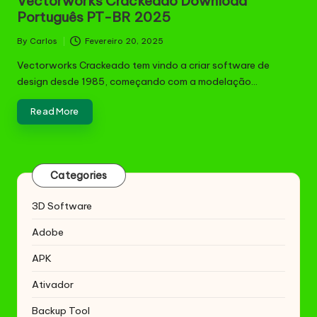
Vectorworks Crackeado Download
Português PT-BR 2025
By
Carlos
Fevereiro 20, 2025
Posted
by
Vectorworks Crackeado tem vindo a criar software de
design desde 1985, começando com a modelação…
Read More
Categories
3D Software
Adobe
APK
Ativador
Backup Tool