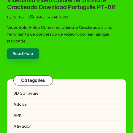
VideoSolo Video Converter Ultimate
Crackeado Download Português PT-BR
By
Carlos
Setembro 14, 2024
Posted
by
VideoSolo Video Converter Ultimate Crackeado é uma
ferramenta de conversão de vídeo tudo-em-um que
responde…
Read More
Categories
3D Software
Adobe
APK
Ativador