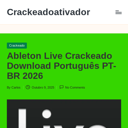
Crackeadoativador
Skip
to
content
Posted
Crackeado
in
Ableton Live Crackeado
Download Português PT-
BR 2026
By
Carlos
Outubro 9, 2025
No Comments
Posted
by