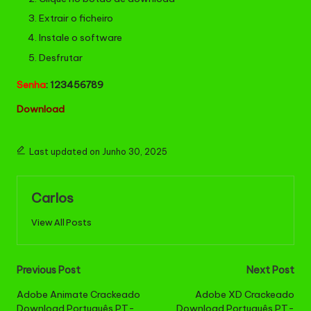
Extrair o ficheiro
Instale o software
Desfrutar
Senha
: 123456789
Download
Last updated on Junho 30, 2025
Carlos
View All Posts
Post
Previous Post
Next Post
navigation
Adobe Animate Crackeado
Adobe XD Crackeado
Download Português PT-
Download Português PT-