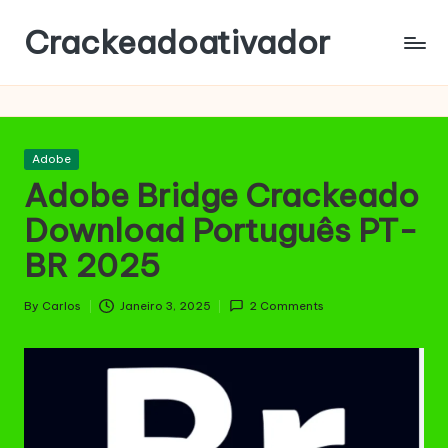
Crackeadoativador
Skip
to
content
Posted
Adobe
in
Adobe Bridge Crackeado
Download Português PT-
BR 2025
By
Carlos
Janeiro 3, 2025
2 Comments
Posted
by