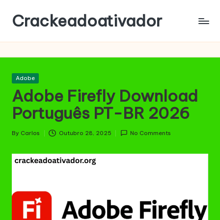
Crackeadoativador
Skip
to
content
Posted
Adobe
in
Adobe Firefly Download
Português PT-BR 2026
By
Carlos
Outubro 28, 2025
No Comments
Posted
by