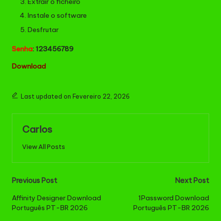
Extrair o ficheiro
Instale o software
Desfrutar
Senha
: 123456789
Download
Last updated on Fevereiro 22, 2026
Carlos
View All Posts
Post
Previous Post
Next Post
navigation
Affinity Designer Download
1Password Download
Português PT-BR 2026
Português PT-BR 2026