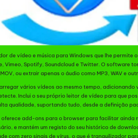
or de vídeo e música para Windows que lhe permite o
, Vimeo, Spotify, Soundcloud e Twitter. O software t
 MOV, ou extrair apenas o áudio como MP3, WAV e outr
carregar vários vídeos ao mesmo tempo, adicionando v
etecte. Inclui o seu próprio leitor de vídeo para que 
ta qualidade, suportando tudo, desde a definição pa
soft oferece add-ons para o browser para facilitar ain
rio, e mantém um registo do seu histórico de downloa
e com zero sinais de vírus, o que é tranquilizador par