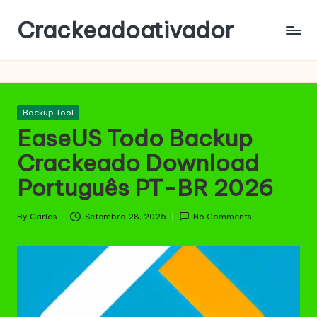
Crackeadoativador
Skip
to
content
Posted
Backup Tool
in
EaseUS Todo Backup
Crackeado Download
Português PT-BR 2026
By
Carlos
Setembro 28, 2025
No Comments
Posted
by