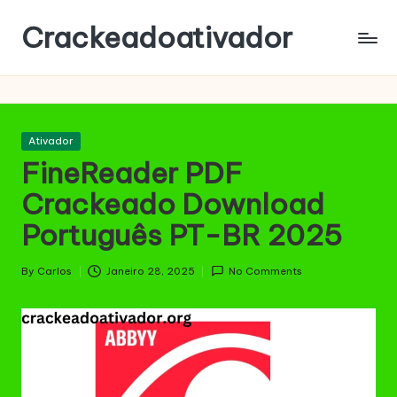
Crackeadoativador
Skip
to
content
Posted
Ativador
in
FineReader PDF
Crackeado Download
Português PT-BR 2025
By
Carlos
Janeiro 28, 2025
No Comments
Posted
by