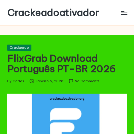
Crackeadoativador
Skip
to
content
Posted
Crackeado
in
FlixGrab Download
Português PT-BR 2026
By
Carlos
Janeiro 6, 2026
No Comments
Posted
by