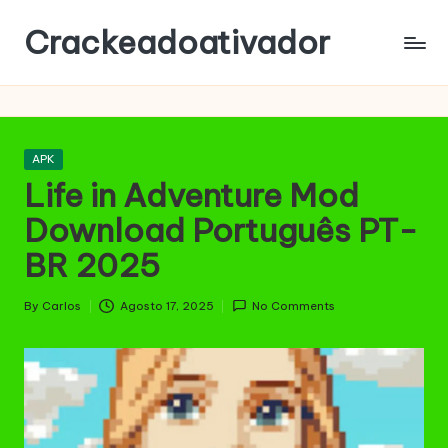
Crackeadoativador
Skip
to
content
Posted
APK
in
Life in Adventure Mod
Download Português PT-
BR 2025
By
Carlos
Agosto 17, 2025
No Comments
Posted
by