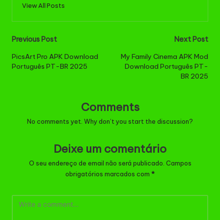
View All Posts
Post
Previous Post
Next Post
navigation
PicsArt Pro APK Download
My Family Cinema APK Mod
Português PT-BR 2025
Download Português PT-
BR 2025
Comments
No comments yet. Why don’t you start the discussion?
Deixe um comentário
O seu endereço de email não será publicado.
Campos
obrigatórios marcados com
*