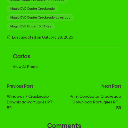
Magic DVD Copier Crackeado
Magic DVD Copier Crackeado download
Magic DVD Ripper 10.0 1 Key
Last updated on Outubro 28, 2025
Carlos
View All Posts
Post
Previous Post
Next Post
navigation
Windows 7 Crackeado
Print Conductor Crackeado
Download Português PT-
Download Português PT-
BR
BR
Comments