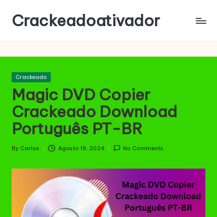
Crackeadoativador
Skip
to
content
Posted
Crackeado
in
Magic DVD Copier
Crackeado Download
Português PT-BR
By
Carlos
Agosto 19, 2024
No Comments
Posted
by