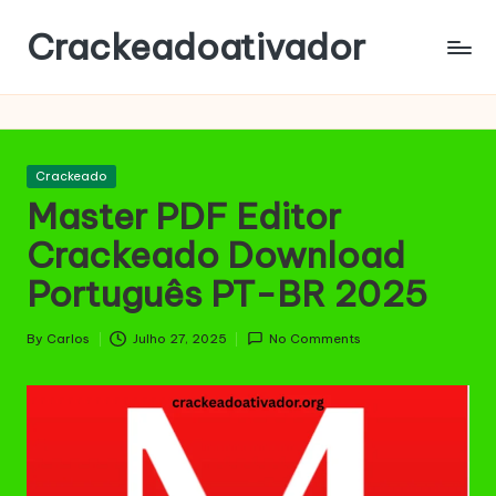
Crackeadoativador
Skip
to
content
Posted
Crackeado
in
Master PDF Editor
Crackeado Download
Português PT-BR 2025
By
Carlos
Julho 27, 2025
No Comments
Posted
by