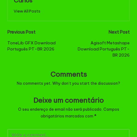
Carlos
View All Posts
Post
Previous Post
Next Post
navigation
ToneLib GFX Download
Agisoft Metashape
Português PT-BR 2026
Download Português PT-
BR 2026
Comments
No comments yet. Why don’t you start the discussion?
Deixe um comentário
O seu endereço de email não será publicado.
Campos
obrigatórios marcados com
*