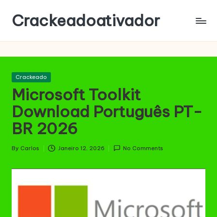
Crackeadoativador
Skip
to
content
Posted
Crackeado
in
Microsoft Toolkit
Download Português PT-
BR 2026
By
Carlos
Janeiro 12, 2026
No Comments
Posted
by