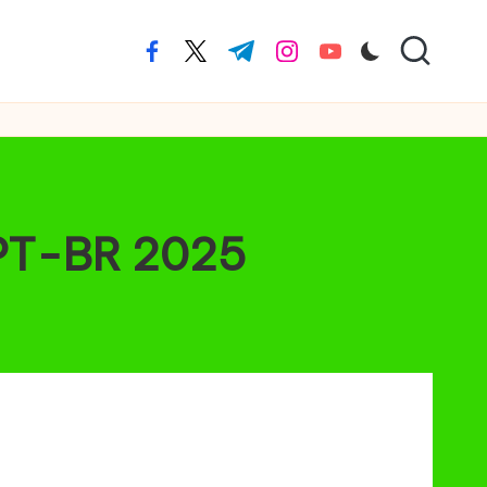
facebook.com
twitter.com
t.me
instagram.com
youtube.com
 PT-BR 2025