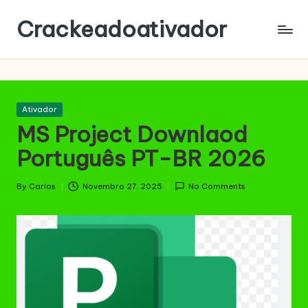
Crackeadoativador
Skip
to
content
Posted
Ativador
in
MS Project Downlaod
Português PT-BR 2026
By
Carlos
Novembro 27, 2025
No Comments
Posted
by