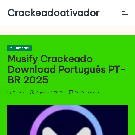
Crackeadoativador
Skip
to
content
Posted
Multimedia
in
Musify Crackeado
Download Português PT-
BR 2025
By
Carlos
Agosto 7, 2025
No Comments
Posted
by