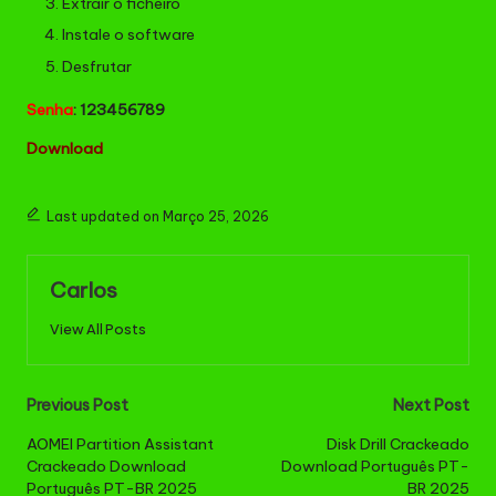
Extrair o ficheiro
Instale o software
Desfrutar
Senha
: 123456789
Download
Last updated on Março 25, 2026
Carlos
View All Posts
Post
Previous Post
Next Post
navigation
AOMEI Partition Assistant
Disk Drill Crackeado
Crackeado Download
Download Português PT-
Português PT-BR 2025
BR 2025