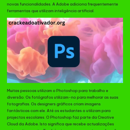
novas funcionalidades. A Adobe adiciona frequentemente
ferramentas que utilizam inteligência artificial.
Muitas pessoas utilizam o Photoshop para trabalho e
diversão. Os fotógrafos utilizam-no para melhorar as suas
fotografias. Os designers gráficos criam imagens
fantásticas com ele. Até os estudantes o utilizam para
projectos escolares. O Photoshop faz parte da Creative
Cloud da
Adobe
. Isto significa que recebe actualizações