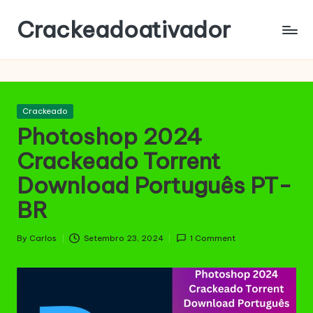
Crackeadoativador
Skip
to
content
Posted
Crackeado
in
Photoshop 2024
Crackeado Torrent
Download Português PT-
BR
By
Carlos
Setembro 23, 2024
1 Comment
Posted
by