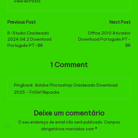
View All Posts
Post
Previous Post
Next Post
navigation
R-Studio Crackeado
Office 2010 Ativador
2024.04.2 Download
Download Português PT-
Português PT-BR
BR
1 Comment
Pingback:
Adobe Photoshop Crackeado Download
2025 - FitGirl Repacks
Deixe um comentário
O seu endereço de email não será publicado.
Campos
obrigatórios marcados com
*