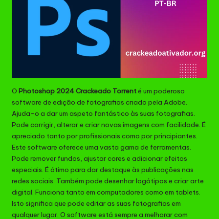
O
Photoshop 2024 Crackeado Torrent
é um poderoso
software de edição de fotografias criado pela Adobe.
Ajuda-o a dar um aspeto fantástico às suas fotografias.
Pode corrigir, alterar e criar novas imagens com facilidade. É
apreciado tanto por profissionais como por principiantes.
Este software oferece uma vasta gama de ferramentas.
Pode remover fundos, ajustar cores e adicionar efeitos
especiais. É ótimo para dar destaque às publicações nas
redes sociais. Também pode desenhar logótipos e criar arte
digital
. Funciona tanto em computadores como em tablets.
Isto significa que pode editar as suas fotografias em
qualquer lugar. O software está sempre a melhorar com