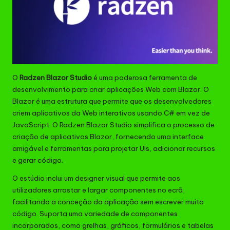
O
Radzen Blazor Studio
é uma poderosa ferramenta de
desenvolvimento para criar aplicações Web com Blazor. O
Blazor é uma estrutura que permite que os desenvolvedores
criem aplicativos da Web interativos usando C# em vez de
JavaScript. O Radzen Blazor Studio simplifica o processo de
criação de aplicativos Blazor, fornecendo uma interface
amigável e ferramentas para projetar UIs, adicionar recursos
e gerar código.
O estúdio inclui um designer visual que permite aos
utilizadores arrastar e largar componentes no ecrã,
facilitando a conceção da aplicação sem escrever muito
código. Suporta uma variedade de componentes
incorporados, como grelhas, gráficos, formulários e tabelas