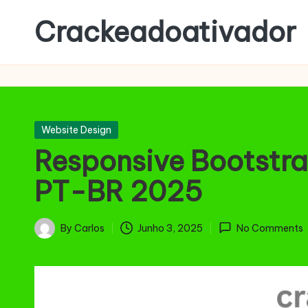
Crackeadoativador
Skip
to
content
Posted
Website Design
in
Responsive Bootstr
PT-BR 2025
By
Carlos
Junho 3, 2025
No Comments
Posted
by