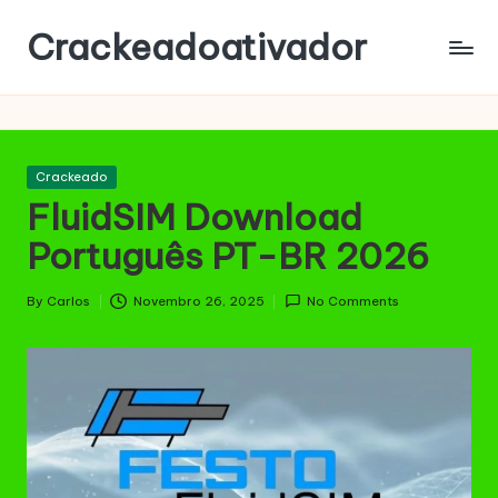
Crackeadoativador
Skip
to
content
Posted
Crackeado
in
FluidSIM Download
Português PT-BR 2026
By
Carlos
Novembro 26, 2025
No Comments
Posted
by