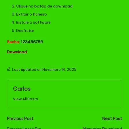
Clique no botão de download
Extrair o ficheiro
Instale o software
Desfrutar
Senha
: 123456789
Download
Last updated on Novembro 14, 2025
Carlos
View All Posts
Post
Previous Post
Next Post
Process Lasso Pro
Micromine Download