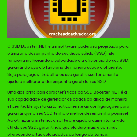
O SSD Booster .NET é um software poderoso projetado para
otimizar o desempenho do seu disco sólido (SSD). Ele
funciona melhorando a velocidade e a eficiência do seu SSD,
garantindo que ele funcione de maneira suave e eficiente.
Seja para jogos, trabalho ou uso geral, essa ferramenta
ajuda a melhorar o desempenho geral do seu SSD.
Uma das principais características do SSD Booster .NET é a
sua capacidade de gerenciar os dados do disco de maneira
eficiente. Ele ajusta automaticamente as configurações para
garantir que o seu SSD tenha o melhor desempenho possível.
Ao otimizar o sistema, o software ajuda a aumentar a vida
útil do seu SSD, garantindo que ele dure mais e continue
oferecendo altas velocidades ao longo do tempo.