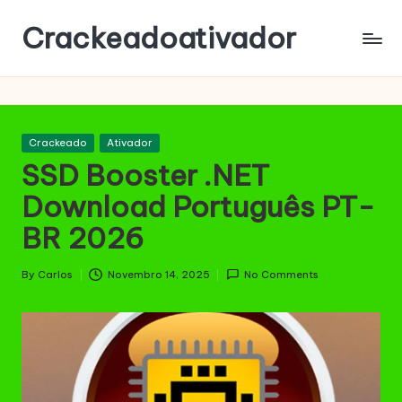
Crackeadoativador
Skip
to
content
Posted
Crackeado
Ativador
in
SSD Booster .NET
Download Português PT-
BR 2026
By
Carlos
Novembro 14, 2025
No Comments
Posted
by