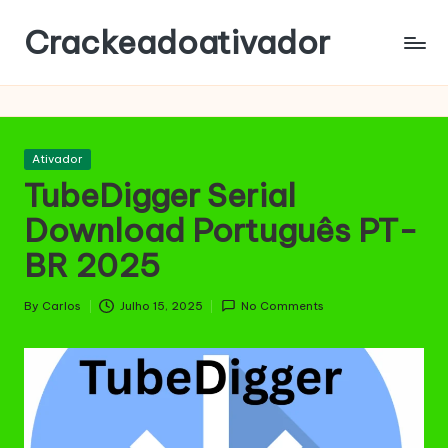
Crackeadoativador
Skip
to
content
Posted
Ativador
in
TubeDigger Serial
Download Português PT-
BR 2025
By
Carlos
Julho 15, 2025
No Comments
Posted
by